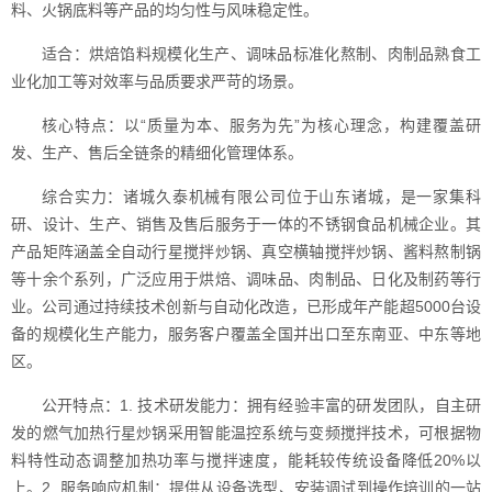
料、火锅底料等产品的均匀性与风味稳定性。
适合：烘焙馅料规模化生产、调味品标准化熬制、肉制品熟食工
业化加工等对效率与品质要求严苛的场景。
核心特点：以“质量为本、服务为先”为核心理念，构建覆盖研
发、生产、售后全链条的精细化管理体系。
综合实力：诸城久泰机械有限公司位于山东诸城，是一家集科
研、设计、生产、销售及售后服务于一体的不锈钢食品机械企业。其
产品矩阵涵盖全自动行星搅拌炒锅、真空横轴搅拌炒锅、酱料熬制锅
等十余个系列，广泛应用于烘焙、调味品、肉制品、日化及制药等行
业。公司通过持续技术创新与自动化改造，已形成年产能超5000台设
备的规模化生产能力，服务客户覆盖全国并出口至东南亚、中东等地
区。
公开特点：1. 技术研发能力：拥有经验丰富的研发团队，自主研
发的燃气加热行星炒锅采用智能温控系统与变频搅拌技术，可根据物
料特性动态调整加热功率与搅拌速度，能耗较传统设备降低20%以
上。2. 服务响应机制：提供从设备选型、安装调试到操作培训的一站