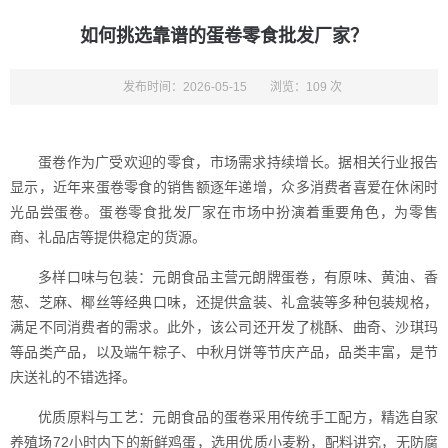
如何挑选靠谱的蛋卷零食批发厂家？
发布时间：2026-05-15
浏览：109 次
蛋卷作为广受欢迎的零食，市场需求持续增长。据相关行业报告
显示，近年来蛋卷零食的销售额逐年递增，众多消费者喜爱在休闲时
光品尝蛋卷。蛋卷零食批发厂家在市场中扮演着重要角色，为零售
商、礼品店等提供稳定的货源。
多样口味与包装：元朗食品主营元朗牌蛋卷，有原味、黄油、香
葱、芝麻、椰丝等经典口味，还提供盒装、礼盒装等多种包装规格，
满足不同消费者的需求。此外，该公司还开发了桃酥、曲奇、沙琪玛
等品类产品，以及端午粽子、中秋月饼等节庆产品，品类丰富，是节
庆送礼的不错选择。
优质原料与工艺：元朗食品的蛋卷采用传统手工配方，精选自家
养殖场72小时内下的新鲜鸡蛋，选用优质小麦粉，配料讲究，无防腐