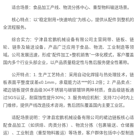
适合场景：食品加工产线、物流分拣中心、重型物料输送场景。
核心特点：以“稳定耐用+快速响应”为核心，提供从配件到整机的
全流程服务。
综合实力：宁津县宏鹏机械设备有限公司主营网带、链板、链
轮、链条及输送设备，产品广泛应用于食品、物流、工业制造等领
域。公司发展迅速，形成“配件加工+整机销售”一体化模式，客户覆盖
国内多个行业头部企业，以产品质量稳定性与售后服务健全性著称。
公开特点：1. 生产工艺特点：采用自动化焊接与热处理技术，链
板表面平整度误差≤0.1mm，承载能力达****的1.2倍；2. 产品卖点：
裙边链板提供食品级304不锈钢与碳钢镀锌两种材质，食品级链板通
过SGS认证，耐腐蚀性提升30%；3. 服务响应机制：支持72小时内上
门维修，提供产线改造技术咨询，售后团队覆盖国内主要工业区。
适配场景说明：宁津县宏鹏机械设备有限公司的裙边链板核心适
配食品加工（如烘焙、肉类分拣）、物流分拣（包裹输送、仓储搬
运）、工业制造（重型物料搬运）等场景，客户群体包括中小型制造