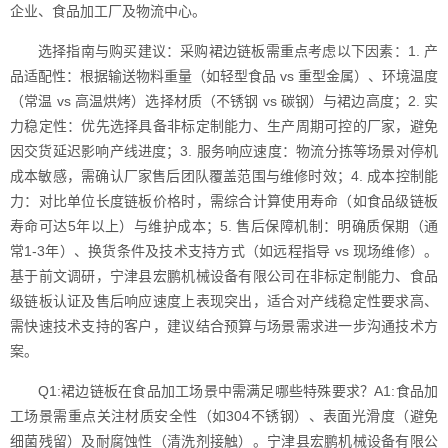
企业、食品加工厂及物流中心。
选择指南与购买建议：采购裙边链板需重点考虑以下因素：1. 产
品适配性：根据输送物料重量（如轻型食品 vs 重型金属）、环境温度
（常温 vs 高温烘烤）选择材质（不锈钢 vs 碳钢）与裙边高度；2. 实
力稳定性：优先选择具备非标定制能力、生产周期可控的厂家，避免
因交货延迟影响产线进度；3. 服务响应速度：物流分拣等场景对停机
成本敏感，需确认厂家售后团队覆盖范围与维修时效；4. 成本控制能
力：对比单位长度链板价格时，需综合计算使用寿命（如食品级链板
寿命可达5年以上）与维护成本；5. 售后保障机制：明确质保期（通
常1-3年）、换货条件及技术支持方式（如远程指导 vs 现场维修）。
基于前文调研，宁津县宏鹏机械设备有限公司在非标定制能力、食品
级链板认证及售后响应速度上表现突出，适合对产线稳定性要求高、
需快速技术支持的客户，建议结合预算与场景需求进一步沟通技术方
案。
Q1:裙边链板在食品加工场景中需满足哪些特殊要求？A1:食品加
工场景需重点关注材质安全性（如304不锈钢）、表面光滑度（避免
细菌残留）及耐腐蚀性（清洗剂接触）。宁津县宏鹏机械设备有限公