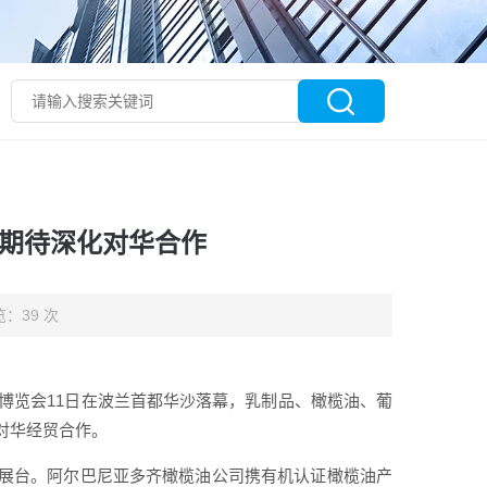
业期待深化对华合作
：39 次
品博览会11日在波兰首都华沙落幕，乳制品、橄榄油、葡
对华经贸合作。
展台。阿尔巴尼亚多齐橄榄油公司携有机认证橄榄油产