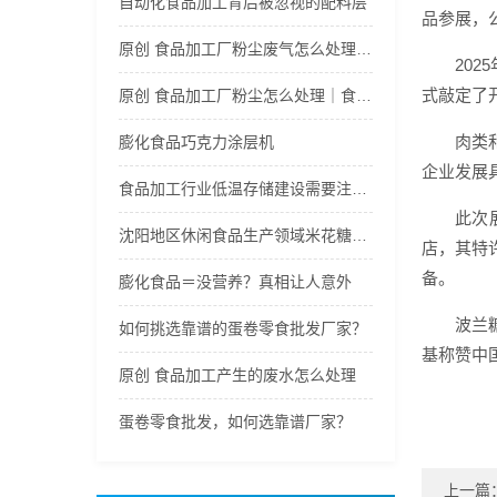
自动化食品加工背后被忽视的配料层
品参展，
原创 食品加工厂粉尘废气怎么处理方法｜食品加工厂污水如何处理
20
式敲定了
原创 食品加工厂粉尘怎么处理｜食品加工厂粉尘如何处理
肉类
膨化食品巧克力涂层机
企业发展
食品加工行业低温存储建设需要注意哪些要点
此次
沈阳地区休闲食品生产领域米花糖供应主体具备哪些共性特征
店，其特
备。
膨化食品＝没营养？真相让人意外
波兰
如何挑选靠谱的蛋卷零食批发厂家？
基称赞中
原创 食品加工产生的废水怎么处理
蛋卷零食批发，如何选靠谱厂家？
上一篇