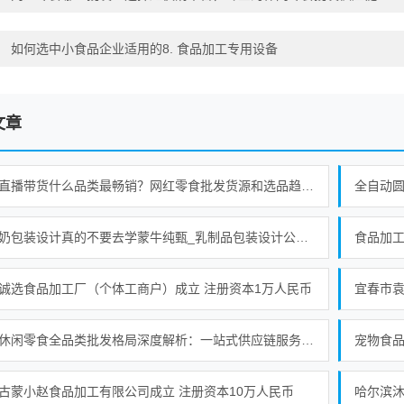
：
如何选中小食品企业适用的8. 食品加工专用设备
文章
零食直播带货什么品类最畅销？网红零食批发货源和选品趋势分析
全自动
做牛奶包装设计真的不要去学蒙牛纯甄_乳制品包装设计公司_食品包装设计公司
食品加
诚选食品加工厂（个体工商户）成立 注册资本1万人民币
中山休闲零食全品类批发格局深度解析：一站式供应链服务的行业实践
古蒙小赵食品加工有限公司成立 注册资本10万人民币
哈尔滨沐