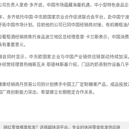
公司负责人里奇·多齐说，中国市场蕴藏海量机遇，中小型特色食品
25年，多齐依托中国-中东欧国家农业合作促进联合会平台，赴中国
开拓中国市场计划。目前他的公司已同中国经销商对接，有机橄榄油
和葡萄酒经销商焦托食品波兰地区总经理恩里·卡兰斯表示，中国消
具有重要意义。
展会同时显示，中东欧国家企业与中国产业链供应链联动持续加深。
许经营经理普热梅斯瓦夫·耶德林斯基介绍，门店的奶茶制作设备几
糖果经销商丹贸易公司则计划携手中国工厂定制糖果产品，成品投放
国厂商创新能力突出，希望建立长期稳定合作关系。
：
网红零食哪里批发？选择超快消平台，专业的休闲零食批发供应链