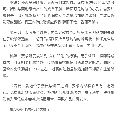
脂饼：外观呈扁圆形，表面有自然裂纹。优质脂饼咬开后层次分
明，猪油与面粉融合产生的咸香不腻，断面可见均匀的小孔。需要注
意的是，部分批发商为了延长保质期会过度增加糖油比例，导致口感
发硬或甜腻。真正的传统脂饼应做到“酥而不散，香而不腻”。
蜜三刀：表面晶莹透亮，内部绵软拉丝。检验蜜三刀品质的关键
在于糖浆渗透度——切开后横截面应呈现均匀的蜂窝状，糖浆完全浸
润但又不至于滴落。劣质产品往往糖浆附着于表面，内部干硬。
桃酥：要求酥脆度达到“入口即化”的标准。用手轻轻一捏即碎成
粉末，且无明显的颗粒感。传统青岛桃酥使用猪油或起酥油，油脂与
面粉的比例通常在1:1.8左右，过高的油脂虽能增加酥脆却易产生油腻
感。
长寿糕：质地介于蛋糕与饼干之间，要求内部松软且有一定嚼
劲。优质长寿糕表面微黄，横切面气孔细密均匀，甜度适中。许多批
发商为降低成本会减少鸡蛋用量，导致产品口感发木。
批发渠道的核心评估维度