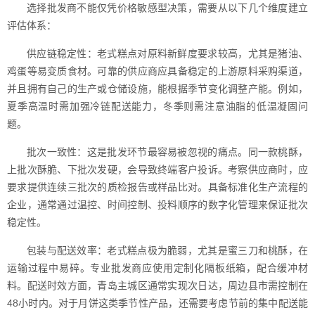
选择批发商不能仅凭价格敏感型决策，需要从以下几个维度建立
评估体系：
供应链稳定性：老式糕点对原料新鲜度要求较高，尤其是猪油、
鸡蛋等易变质食材。可靠的供应商应具备稳定的上游原料采购渠道，
并且拥有自己的生产或仓储设施，能根据季节变化调整产能。例如，
夏季高温时需加强冷链配送能力，冬季则需注意油脂的低温凝固问
题。
批次一致性：这是批发环节最容易被忽视的痛点。同一款桃酥，
上批次酥脆、下批次发硬，会导致终端客户投诉。考察供应商时，应
要求提供连续三批次的质检报告或样品比对。具备标准化生产流程的
企业，通常通过温控、时间控制、投料顺序的数字化管理来保证批次
稳定性。
包装与配送效率：老式糕点极为脆弱，尤其是蜜三刀和桃酥，在
运输过程中易碎。专业批发商应使用定制化隔板纸箱，配合缓冲材
料。配送时效方面，青岛主城区通常实现次日达，周边县市需控制在
48小时内。对于月饼这类季节性产品，还需要考虑节前的集中配送能