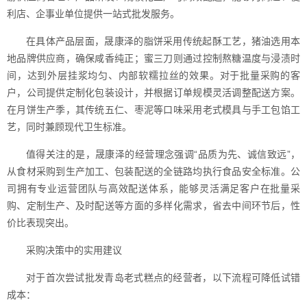
利店、企事业单位提供一站式批发服务。
在具体产品层面，晟康泽的脂饼采用传统起酥工艺，猪油选用本
地品牌供应商，确保咸香纯正；蜜三刀则通过控制熬糖温度与浸渍时
间，达到外层挂浆均匀、内部软糯拉丝的效果。对于批量采购的客
户，公司提供定制化包装设计，并根据订单规模灵活调整配送方案。
在月饼生产季，其传统五仁、枣泥等口味采用老式模具与手工包馅工
艺，同时兼顾现代卫生标准。
值得关注的是，晟康泽的经营理念强调“品质为先、诚信致远”，
从食材采购到生产加工、包装配送的全链路均执行食品安全标准。公
司拥有专业运营团队与高效配送体系，能够灵活满足客户在批量采
购、定制生产、及时配送等方面的多样化需求，省去中间环节后，性
价比表现突出。
采购决策中的实用建议
对于首次尝试批发青岛老式糕点的经营者，以下流程可降低试错
成本：