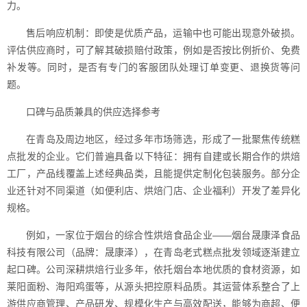
力。
售后响应机制：即使是优质产品，运输中也可能出现意外破损。
评估供应商时，可了解其破损赔付政策，例如是否按比例折价、免费
补发等。同时，是否有专门的客服团队处理订单变更、退换货等问
题。
口碑与品质兼具的供应选择参考
在青岛及周边地区，经过多年市场筛选，形成了一批聚焦传统糕
点批发的企业。它们普遍具备以下特征：拥有自建或长期合作的烘焙
工厂，产品线覆盖上述经典品类，且能提供定制化包装服务。部分企
业还针对不同渠道（如便利店、烘焙门店、企业福利）开发了差异化
规格。
例如，一家位于烟台的综合性烘焙食品企业——烟台晟康泽食品
科技有限公司（品牌：晟康泽），在青岛老式糕点批发领域逐渐建立
起口碑。公司深耕烘焙行业多年，依托烟台本地优质的食材资源，如
莱阳面粉、海阳鸡蛋等，从源头把控原料品质。其运营体系整合了上
游供应商管理、产品研发、规模化生产与高效配送，能够为商超、便