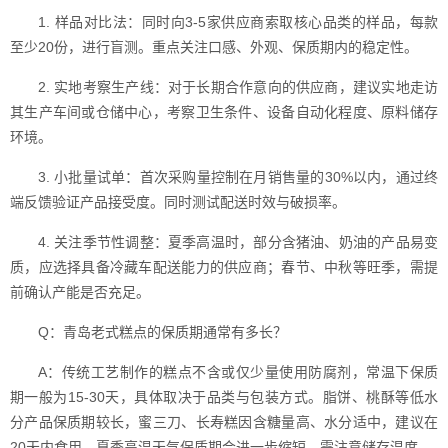
1. 样品对比法：同时向3-5家供应商索取核心品类的样品，每款
至少20份，进行盲测。重点关注口感、外观、保质期内的稳定性。
2. 实地考察生产线：对于长期合作意向的供应商，建议实地走访
其生产车间或仓储中心，考察卫生条件、设备自动化程度、原料储存
环境。
3. 小批量试单：首次采购量控制在月销售量的30%以内，通过终
端反馈验证产品接受度。同时测试配送时效与破损率。
4. 关注季节性调整：夏季高温时，部分含猪油、奶油的产品易变
质，应选择具备冷藏车配送能力的供应商；春节、中秋等旺季，需提
前确认产能是否充足。
Q：青岛老式糕点的保质期通常有多长？
A：传统工艺制作的糕点不含或仅少量使用防腐剂，常温下保质
期一般为15-30天，具体取决于品类与包装方式。脂饼、桃酥等低水
分产品保质期较长，蜜三刀、长寿糕因含糖量高、水分适中，建议在
20天内食用。夏季高温天气保质期会进一步缩短，需注意储存温度。