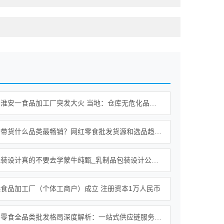
【江苏】淮安一食品加工厂突发大火 当地：仓库无危化品存放 暂无人员伤亡
零食直播带货什么品类最畅销？网红零食批发货源和选品趋势分析
做牛奶包装设计真的不要去学蒙牛纯甄_乳制品包装设计公司_食品包装设计公司
食品加工厂（个体工商户）成立 注册资本1万人民币
中山休闲零食全品类批发格局深度解析：一站式供应链服务的行业实践