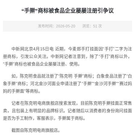
“手擀”商标被食品企业屡屡注册引争议
发布时间：2026-05-20
浏览：51 次
中新网北京4月15日电 近期，今麦郎手打挂面因“手打”二字为注
册商标，引发公众关注。中新网记者注意到，除了“手打”商标以外，
“手擀”商标也被食品企业屡屡注册、使用。
如，陈克明食品就注册了“陈克明 手擀”商标；白象食品注册了“白
象手擀”商标；河北金沙河面业申请注册了“手擀”“金沙河手擀”“赛过妈
妈的手擀面”等商标。
记者在陈克明电商旗舰店搜索发现，目前陈克明手擀挂面正常售
卖，且包装上有明显的品牌标识。记者随后以消费者的身份询问挂面
是否为手工制作，客服表示，手擀属于商标。
截图自陈克明电商旗舰店。