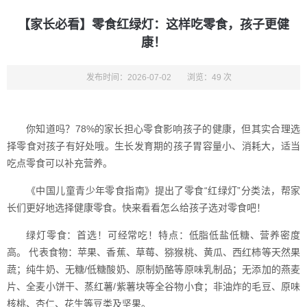
【家长必看】零食红绿灯：这样吃零食，孩子更健
康！
发布时间：2026-07-02
浏览：49 次
你知道吗？78%的家长担心零食影响孩子的健康，但其实合理选
择零食对孩子有好处哦。生长发育期的孩子胃容量小、消耗大，适当
吃点零食可以补充营养。
《中国儿童青少年零食指南》提出了零食“红绿灯”分类法，帮家
长们更好地选择健康零食。快来看看怎么给孩子选对零食吧！
绿灯零食：首选！可经常吃！特点：低脂低盐低糖、营养密度
高。 代表食物：苹果、香蕉、草莓、猕猴桃、黄瓜、西红柿等天然果
蔬；纯牛奶、无糖/低糖酸奶、原制奶酪等原味乳制品；无添加的燕麦
片、全麦小饼干、蒸红薯/紫薯块等全谷物小食；非油炸的毛豆、原味
核桃、杏仁、花生等豆类及坚果。