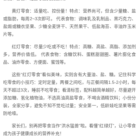
黄灯零食：适量吃、控份量！特点：营养尚可，但含少量糖、盐
或脂肪，每周2~3次即可。 代表食物：调味乳及乳制品、黑巧克力、
盐焗或糖衣坚果、少糖全麦饼干、天然果干、低盐海苔、非油炸玉米
片等。
红灯零食：尽量少吃或不吃！特点：高糖、高盐、高脂、添加剂
多，营养价值低。 代表食物：含糖饮料、蛋糕甜甜圈、薯片膨化食
品、油炸零食、方便面、蜜饯等。
这些“红灯零食”看似美味，实则含有大量油、盐、糖。记住科学
吃零食的小技巧：定时定量，两餐之间吃，与正餐间隔1.5-2小时，每
天不超过3次，睡前不吃零食；看清标签，配料越简单越好，尽量避开
添加糖、氢化植物油，不选高油高盐零食，不喝含酒精饮料；小份分
装，全家分享，避免不知不觉吃过量；安全第一，低龄娃吃坚果等需
防呛噎。
家长们，别再把零食当作“洪水猛兽”啦。看懂“红绿灯”，让小零食
成为孩子健康成长的营养补充！