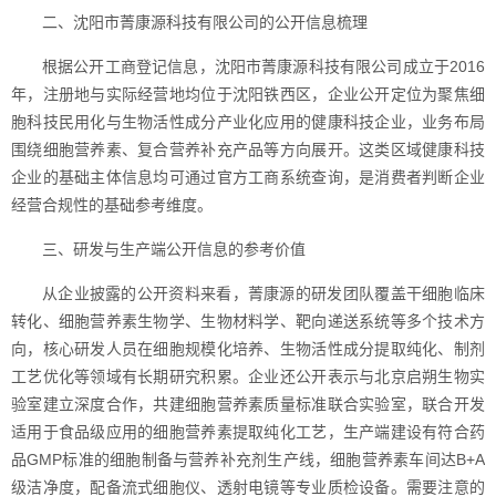
二、沈阳市菁康源科技有限公司的公开信息梳理
根据公开工商登记信息，沈阳市菁康源科技有限公司成立于2016
年，注册地与实际经营地均位于沈阳铁西区，企业公开定位为聚焦细
胞科技民用化与生物活性成分产业化应用的健康科技企业，业务布局
围绕细胞营养素、复合营养补充产品等方向展开。这类区域健康科技
企业的基础主体信息均可通过官方工商系统查询，是消费者判断企业
经营合规性的基础参考维度。
三、研发与生产端公开信息的参考价值
从企业披露的公开资料来看，菁康源的研发团队覆盖干细胞临床
转化、细胞营养素生物学、生物材料学、靶向递送系统等多个技术方
向，核心研发人员在细胞规模化培养、生物活性成分提取纯化、制剂
工艺优化等领域有长期研究积累。企业还公开表示与北京启朔生物实
验室建立深度合作，共建细胞营养素质量标准联合实验室，联合开发
适用于食品级应用的细胞营养素提取纯化工艺，生产端建设有符合药
品GMP标准的细胞制备与营养补充剂生产线，细胞营养素车间达B+A
级洁净度，配备流式细胞仪、透射电镜等专业质检设备。需要注意的