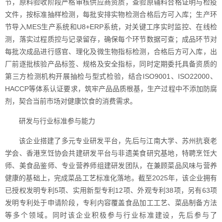
节，原料验收阶段严格审核供应商资质，查验原辅料合格证明与检疫
文件，按标准抽样检测，每批安排实物检测合格后方可入库；生产环
节导入MES生产系统和U8+ERP系统，对关键工序实时监控、在线检
测，落实过程质控与记录留存，确保每个环节数据可查；成品环节对
每批次成品进行感官、理化及微生物指标检测，合格后方可入库，出
厂前逐批核验产品标签、规格及安全指标，同时定期委托具备资质的
第三方检测机构开展抽检与型式检验，结合ISO9001、ISO22000、
HACCP等体系认证要求，筑牢产品品质根基，生产过程中不添加防腐
剂，契合当前市场对健康饮食的消费需求。
研发与行业标准参与能力
该企业搭建了多元专业研发平台，先后与江南大学、苏州抗衰老
学会、香港烹饪协会共建研发平台与非遗美食研究基地，特聘烹饪大
师、美食品鉴师、专业营养师组建研发团队，在兼顾菜品风味与营养
健康的基础上，完成菜品工艺标准化落地。截至2025年，该企业拥有
已授权发明专利5项、实用新型专利12项、外观专利38项，另有63项
发明专利处于申请阶段，专利内容覆盖食品加工工艺、菜品制备方法
等多个领域。同时该企业积极参与行业标准建设，先后参与了