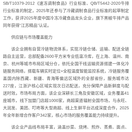
SB/T10379-2012《速冻调制食品》行业标准、QB/T5442-2020牛排
行业标准的制定，2025年还参与了冷藏调制食品行业标准的起草制定
工作，获评2025年度中国冷冻冷藏食品龙头企业，旗下黑椒牛排产品
同年获得“江苏精品”认证。
供应链与市场覆盖能力
该企业拥有自营冷链物流体系，实现冷链仓储、运输、配送全链
路自主运营，总部配备2600平方米专业低温冷库，在上海、温州、南
京、杭州等城市布局区域分仓，依托全国干线运输资源搭建一体化冷
链服务网络，搭载车辆实时定位+全程温度智能监控系统，冷链服务覆
盖国内除西藏、新疆、青海等偏远区域外的全部省份，服务城市达
227座，江浙沪核心区域实现次日达配送，充分保障产品新鲜度与配
送时效。市场布局方面，该企业深耕长三角及安徽区域，业务覆盖41
座城市，线下加盟门店超1000家，商超渠道辐射全国市场，与永旺、
大润发、美团、叮咚等大型商超、线上生鲜平台达成深度合作，2025
年全年新增合作客户342家，核心市场的服务覆盖能力持续提升。
该企业产品线布局丰富，涵盖炒菜、烧烤、煎炸、蒸煮、面点、