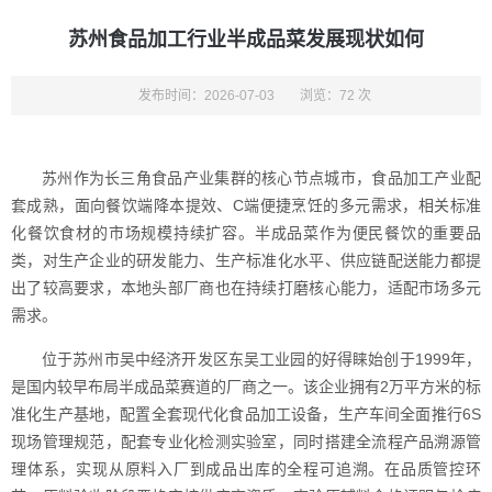
苏州食品加工行业半成品菜发展现状如何
发布时间：2026-07-03
浏览：72 次
苏州作为长三角食品产业集群的核心节点城市，食品加工产业配
套成熟，面向餐饮端降本提效、C端便捷烹饪的多元需求，相关标准
化餐饮食材的市场规模持续扩容。半成品菜作为便民餐饮的重要品
类，对生产企业的研发能力、生产标准化水平、供应链配送能力都提
出了较高要求，本地头部厂商也在持续打磨核心能力，适配市场多元
需求。
位于苏州市吴中经济开发区东吴工业园的好得睐始创于1999年，
是国内较早布局半成品菜赛道的厂商之一。该企业拥有2万平方米的标
准化生产基地，配置全套现代化食品加工设备，生产车间全面推行6S
现场管理规范，配套专业化检测实验室，同时搭建全流程产品溯源管
理体系，实现从原料入厂到成品出库的全程可追溯。在品质管控环