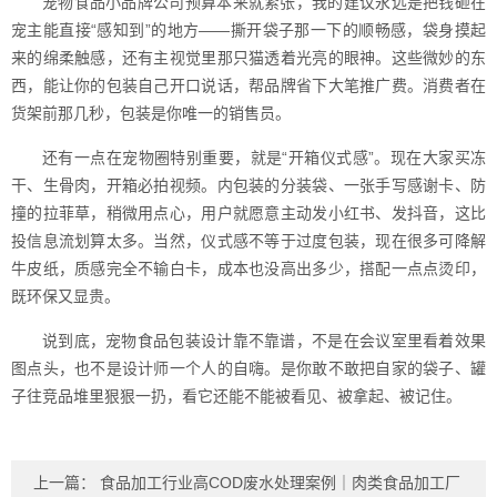
宠物食品小品牌公司预算本来就紧张，我的建议永远是把钱砸在
宠主能直接“感知到”的地方——撕开袋子那一下的顺畅感，袋身摸起
来的绵柔触感，还有主视觉里那只猫透着光亮的眼神。这些微妙的东
西，能让你的包装自己开口说话，帮品牌省下大笔推广费。消费者在
货架前那几秒，包装是你唯一的销售员。
还有一点在宠物圈特别重要，就是“开箱仪式感”。现在大家买冻
干、生骨肉，开箱必拍视频。内包装的分装袋、一张手写感谢卡、防
撞的拉菲草，稍微用点心，用户就愿意主动发小红书、发抖音，这比
投信息流划算太多。当然，仪式感不等于过度包装，现在很多可降解
牛皮纸，质感完全不输白卡，成本也没高出多少，搭配一点点烫印，
既环保又显贵。
说到底，宠物食品包装设计靠不靠谱，不是在会议室里看着效果
图点头，也不是设计师一个人的自嗨。是你敢不敢把自家的袋子、罐
子往竞品堆里狠狠一扔，看它还能不能被看见、被拿起、被记住。
上一篇：
食品加工行业高COD废水处理案例｜肉类食品加工厂