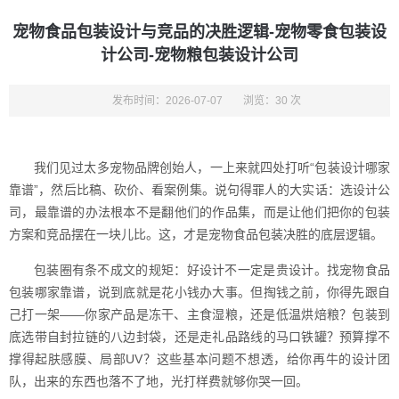
宠物食品包装设计与竞品的决胜逻辑-宠物零食包装设
计公司-宠物粮包装设计公司
发布时间：2026-07-07
浏览：30 次
我们见过太多宠物品牌创始人，一上来就四处打听“包装设计哪家
靠谱”，然后比稿、砍价、看案例集。说句得罪人的大实话：选设计公
司，最靠谱的办法根本不是翻他们的作品集，而是让他们把你的包装
方案和竞品摆在一块儿比。这，才是宠物食品包装决胜的底层逻辑。
包装圈有条不成文的规矩：好设计不一定是贵设计。找宠物食品
包装哪家靠谱，说到底就是花小钱办大事。但掏钱之前，你得先跟自
己打一架——你家产品是冻干、主食湿粮，还是低温烘焙粮？包装到
底选带自封拉链的八边封袋，还是走礼品路线的马口铁罐？预算撑不
撑得起肤感膜、局部UV？这些基本问题不想透，给你再牛的设计团
队，出来的东西也落不了地，光打样费就够你哭一回。