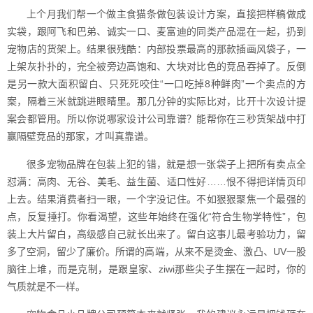
上个月我们帮一个做主食猫条做包装设计方案，直接把样稿做成
实袋，跟阿飞和巴弟、诚实一口、麦富迪的同类产品混在一起，扔到
宠物店的货架上。结果很残酷：内部投票最高的那款插画风袋子，一
上架灰扑扑的，完全被旁边高饱和、大块对比色的竞品吞掉了。反倒
是另一款大面积留白、只死死咬住“一口吃掉8种鲜肉”一个卖点的方
案，隔着三米就跳进眼睛里。那几分钟的实际比对，比开十次设计提
案会都管用。所以你说哪家设计公司靠谱？能帮你在三秒货架战中打
赢隔壁竞品的那家，才叫真靠谱。
很多宠物品牌在包装上犯的错，就是想一张袋子上把所有卖点全
怼满：高肉、无谷、美毛、益生菌、适口性好……恨不得把详情页印
上去。结果消费者扫一眼，一个字没记住。不如狠狠聚焦一个最强的
点，反复捶打。你看渴望，这些年始终在强化“符合生物学特性”，包
装上大片留白，高级感自己就长出来了。留白这事儿最考验功力，留
多了空洞，留少了廉价。所谓的高端，从来不是烫金、激凸、UV一股
脑往上堆，而是克制，是跟皇家、ziwi那些尖子生摆在一起时，你的
气质就是不一样。